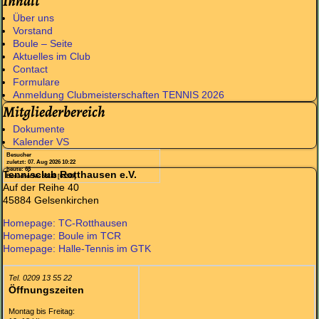
Inhalt
Über uns
Vorstand
Boule – Seite
Aktuelles im Club
Contact
Formulare
Anmeldung Clubmeisterschaften TENNIS 2026
Mitgliederbereich
Dokumente
Kalender VS
Besucher
zuletzt: 07. Aug 2026 10:22
heute: 65
Tennisclub Rotthausen e.V.
Besucher Nr. 63185 [63349]
Auf der Reihe 40
45884 Gelsenkirchen
Homepage: TC-Rotthausen
Homepage: Boule im TCR
Homepage: Halle-Tennis im GTK
Tel. 0209 13 55 22
Öffnungszeiten
Montag bis Freitag: