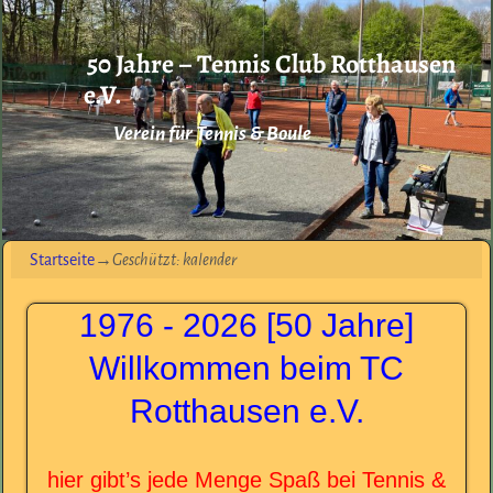
50 Jahre – Tennis Club Rotthausen
e.V.
Verein für Tennis & Boule
Startseite
→
Geschützt: kalender
1976 - 2026 [50 Jahre]
Willkommen beim TC
Rotthausen e.V.
hier gibt’s jede Menge Spaß bei Tennis &