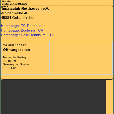
Besucher
zuletzt: 07. Aug 2026 9:048
heute: 55
Tennisclub Rotthausen e.V.
Besucher Nr. 63175 [63339]
Auf der Reihe 40
45884 Gelsenkirchen
Homepage: TC-Rotthausen
Homepage: Boule im TCR
Homepage: Halle-Tennis im GTK
Tel. 0209 13 55 22
Öffnungszeiten
Montag bis Freitag:
10–18 Uhr
Samstag und Sonntag:
11–15 Uhr