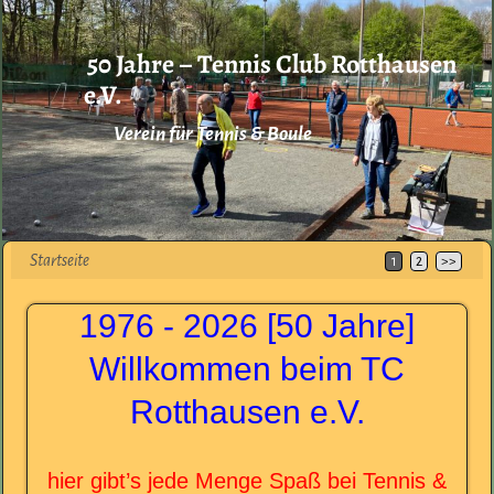
50 Jahre – Tennis Club Rotthausen
e.V.
Verein für Tennis & Boule
Startseite
1
2
>>
1976 - 2026 [50 Jahre]
Willkommen beim TC
Rotthausen e.V.
hier gibt’s jede Menge Spaß bei Tennis &