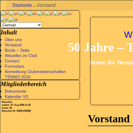
Startseite
→
Vorstand
Inhalt
W
Über uns
50 Jahre – 
Vorstand
Boule – Seite
Aktuelles im Club
Contact
Verein für Tenni
Formulare
Anmeldung Clubmeisterschaften
TENNIS 2026
Mitgliederbereich
Dokumente
Kalender VS
Besucher
zuletzt: 07. Aug 2026 11:25
heute: 84
Besucher Nr. 63204 [63368]
Vorstand