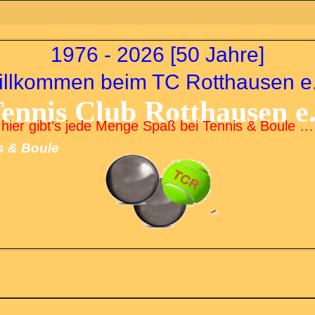
1976 - 2026 [50 Jahre]
illkommen beim TC Rotthausen e.
Tennis Club Rotthausen e
hier gibt’s jede Menge Spaß bei Tennis & Boule …
s & Boule