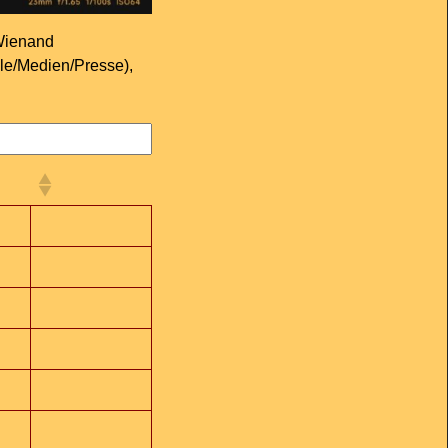
 Wienand
ule/Medien/Presse),