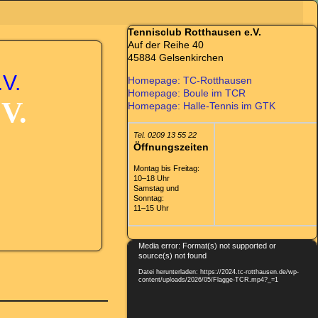
Tennisclub Rotthausen e.V.
Auf der Reihe 40
45884 Gelsenkirchen
V.
Homepage: TC-Rotthausen
Homepage: Boule im TCR
.V.
Homepage: Halle-Tennis im GTK
Tel. 0209 13 55 22
Öffnungszeiten
Montag bis Freitag:
10–18 Uhr
Samstag und
Sonntag:
11–15 Uhr
Video-
Media error: Format(s) not supported or
source(s) not found
Player
Datei herunterladen: https://2024.tc-rotthausen.de/wp-
content/uploads/2026/05/Flagge-TCR.mp4?_=1