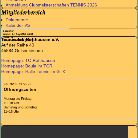
Anmeldung Clubmeisterschaften TENNIS 2026
Mitgliederbereich
Dokumente
Kalender VS
Besucher
zuletzt: 07. Aug 2026 5:248
heute: 22
Tennisclub Rotthausen e.V.
Besucher Nr. 63142 [63306]
Auf der Reihe 40
45884 Gelsenkirchen
Homepage: TC-Rotthausen
Homepage: Boule im TCR
Homepage: Halle-Tennis im GTK
Tel. 0209 13 55 22
Öffnungszeiten
Montag bis Freitag:
10–18 Uhr
Samstag und Sonntag:
11–15 Uhr