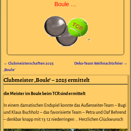
Boule …
←
Clubmeisterschaften 2025
Deko-Team Weihnachtsfeier
→
Artikelnavigation
‚Boule‘
Clubmeister ‚Boule‘ – 2025 ermittelt
die Meister im Boule beim TCR sind ermittelt
In einem damatischen Endspiel konnte das Außenseiter-Team – Bugi
und Klaus Buchholz – das favorisierte Team – Petra und Oaf Behrend
– denkbar knapp mit 13:12 niederringen … Herzlichen Glückwunsch