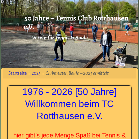
50 Jahre – Tennis Club Rotthausen
e.V.
Verein für Tennis & Boule
Startseite
→
2025
→
Clubmeister ‚Boule‘ – 2025 ermittelt
1976 - 2026 [50 Jahre]
Willkommen beim TC
Rotthausen e.V.
hier gibt’s jede Menge Spaß bei Tennis &