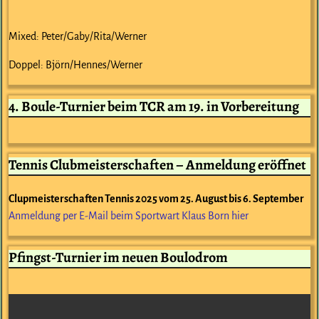
Mixed: Peter/Gaby/Rita/Werner
Doppel: Björn/Hennes/Werner
4. Boule-Turnier beim TCR am 19. in Vorbereitung
Tennis Clubmeisterschaften – Anmeldung eröffnet
Clupmeisterschaften Tennis 2025 vom 25. August bis 6. September
Anmeldung per E-Mail beim Sportwart Klaus Born hier
Pfingst-Turnier im neuen Boulodrom