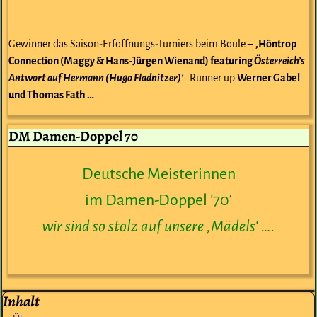
Gewinner das Saison-Erföffnungs-Turniers beim Boule –
‚Höntrop
Connection (Maggy & Hans-Jürgen Wienand) featuring
Österreich’s
Antwort auf Hermann (Hugo Fladnitzer)‘
. Runner up
Werner Gabel
und Thomas Fath …
DM Damen-Doppel 70
Deutsche Meisterinnen
im Damen-Doppel ’70‘
wir sind so stolz auf unsere ‚Mädels‘ ….
Inhalt