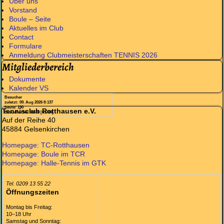
Über uns
Vorstand
Boule – Seite
Aktuelles im Club
Contact
Formulare
Anmeldung Clubmeisterschaften TENNIS 2026
Mitgliederbereich
Dokumente
Kalender VS
Besucher
zuletzt: 09. Aug 2026 8:137
heute: 190
Tennisclub Rotthausen e.V.
Besucher Nr. 63570 [63744]
Auf der Reihe 40
45884 Gelsenkirchen
Homepage: TC-Rotthausen
Homepage: Boule im TCR
Homepage: Halle-Tennis im GTK
Tel. 0209 13 55 22
Öffnungszeiten
Montag bis Freitag:
10–18 Uhr
Samstag und Sonntag: