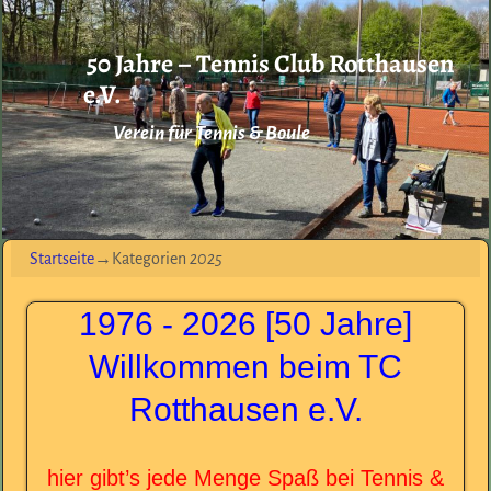
50 Jahre – Tennis Club Rotthausen
e.V.
Verein für Tennis & Boule
Startseite
→Kategorien
2025
1976 - 2026 [50 Jahre]
Willkommen beim TC
Rotthausen e.V.
hier gibt’s jede Menge Spaß bei Tennis &