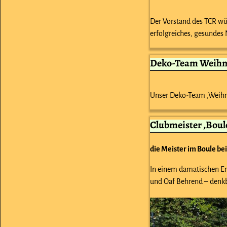
Der Vorstand des TCR wün
erfolgreiches, gesundes 
Deko-Team Weihna
Unser Deko-Team ‚Weihnac
Clubmeister ‚Boule
die Meister im Boule be
In einem damatischen En
und Oaf Behrend – denkb