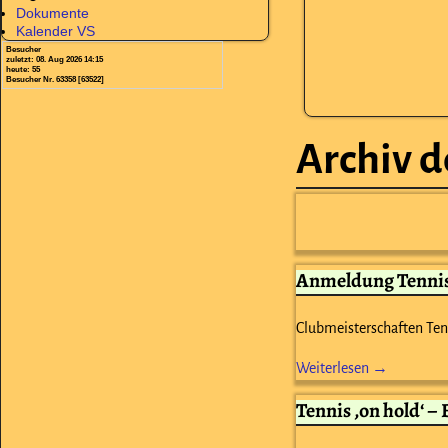
Dokumente
Kalender VS
Besucher
zuletzt: 08. Aug 2026 14:15
heute: 55
Besucher Nr. 63358 [63522]
Archiv d
Anmeldung Tennis
Clubmeisterschaften Te
Weiterlesen →
Tennis ‚on hold‘ –