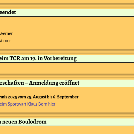
beendet
/Werner
Werner
beim TCR am 19. in Vorbereitung
rschaften – Anmeldung eröffnet
nis 2025 vom 25. August bis 6. September
eim Sportwart Klaus Born hier
im neuen Boulodrom