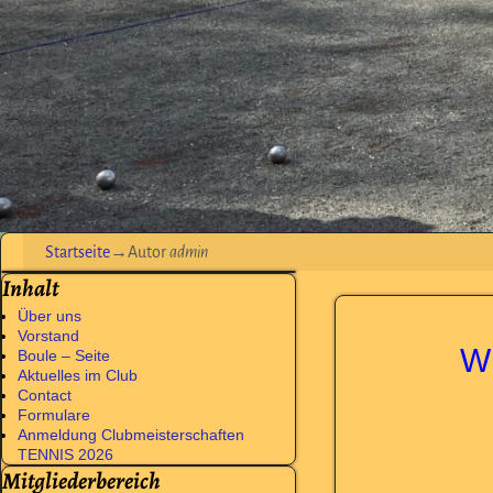
Startseite
→Autor
admin
Inhalt
Über uns
Vorstand
W
Boule – Seite
Aktuelles im Club
Contact
Formulare
Anmeldung Clubmeisterschaften
TENNIS 2026
Mitgliederbereich