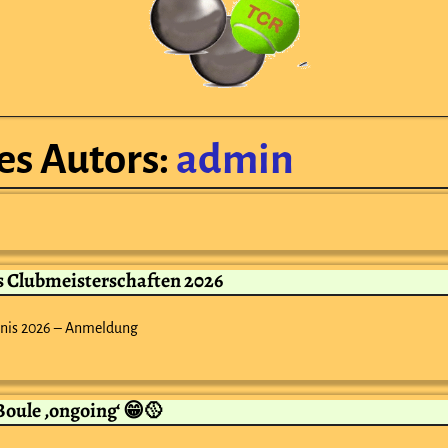
es Autors:
admin
 Clubmeisterschaften 2026
nnis 2026 – Anmeldung
 Boule ‚ongoing‘ 😁🥎