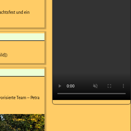
achtsfest und ein
ild])
orisierte Team – Petra