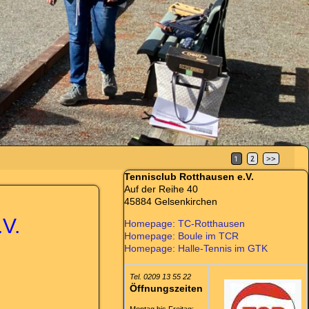
1
2
>>
Tennisclub Rotthausen e.V.
Auf der Reihe 40
45884 Gelsenkirchen
V.
Homepage: TC-Rotthausen
Homepage: Boule im TCR
Homepage: Halle-Tennis im GTK
Tel. 0209 13 55 22
Öffnungszeiten