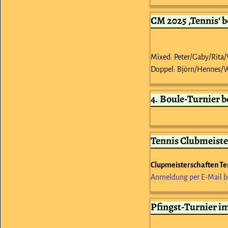
CM 2025 ‚Tennis‘ 
Mixed: Peter/Gaby/Rita
Doppel: Björn/Hennes/
4. Boule-Turnier 
Tennis Clubmeiste
Clupmeisterschaften Ten
Anmeldung per E-Mail b
Pfingst-Turnier 