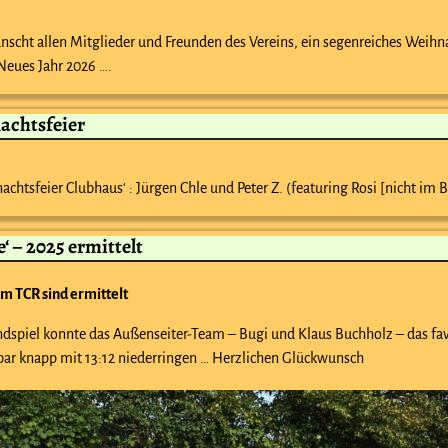
scht allen Mitglieder und Freunden des Vereins, ein segenreiches Weihn
Neues Jahr 2026 ….
chtsfeier
htsfeier Clubhaus‘ : Jürgen Chle und Peter Z. (featuring Rosi [nicht im B
‘ – 2025 ermittelt
im TCR sind ermittelt
dspiel konnte das Außenseiter-Team – Bugi und Klaus Buchholz – das fav
ar knapp mit 13:12 niederringen … Herzlichen Glückwunsch