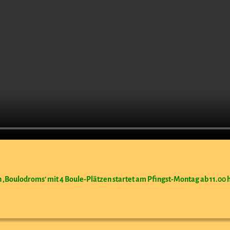
 ‚Boulodroms‘ mit 4 Boule-Plätzen startet am Pfingst-Montag ab 11.00 h